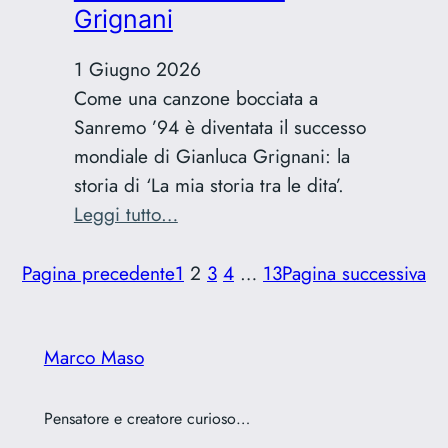
Grignani
logo
1 Giugno 2026
Come una canzone bocciata a
Sanremo ’94 è diventata il successo
mondiale di Gianluca Grignani: la
storia di ‘La mia storia tra le dita’.
:
Leggi tutto…
La
mia
Pagina precedente
1
2
3
4
…
13
Pagina successiva
storia
tra
Marco Maso
le
dita:
il
Pensatore e creatore curioso…
fallimento