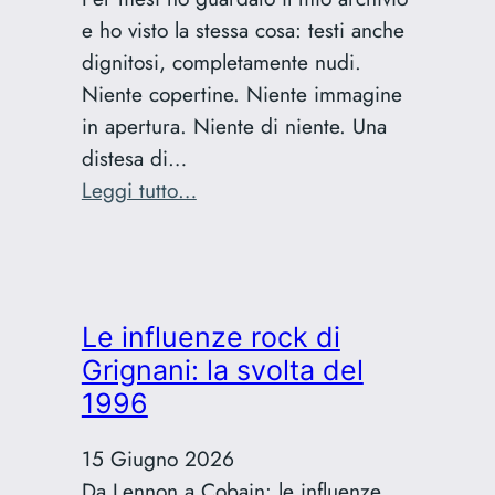
e ho visto la stessa cosa: testi anche
dignitosi, completamente nudi.
Niente copertine. Niente immagine
in apertura. Niente di niente. Una
distesa di…
:
Leggi tutto…
Featured
image
AI:
il
Le influenze rock di
workflow
Grignani: la svolta del
che
1996
uso
per
15 Giugno 2026
i
Da Lennon a Cobain: le influenze