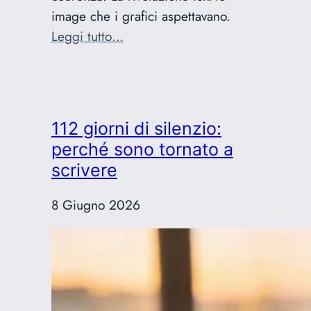
image che i grafici aspettavano.
:
Leggi tutto…
Nano
Banana
Pro:
la
112 giorni di silenzio:
rivoluzione
perché sono tornato a
di
scrivere
Gemini
3
8 Giugno 2026
per
i
grafici