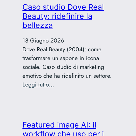
Grignani:
Caso studio Dove Real
guida
Beauty: ridefinire la
cronologica
bellezza
all’ascolto
18 Giugno 2026
Dove Real Beauty (2004): come
trasformare un sapone in icona
sociale. Caso studio di marketing
emotivo che ha ridefinito un settore.
:
Leggi tutto…
Caso
studio
Dove
Real
Featured image AI: il
Beauty:
workflow che uso per i