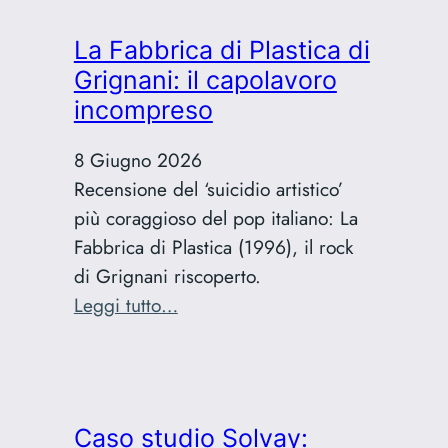
di
silenzio:
La Fabbrica di Plastica di
perché
Grignani: il capolavoro
sono
incompreso
tornato
a
8 Giugno 2026
scrivere
Recensione del ‘suicidio artistico’
più coraggioso del pop italiano: La
Fabbrica di Plastica (1996), il rock
di Grignani riscoperto.
:
Leggi tutto…
La
Fabbrica
di
Plastica
Caso studio Solvay: