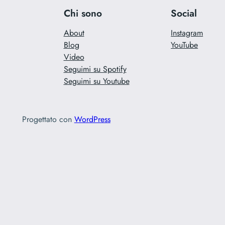
d’oro
Chi sono
Social
di
About
Instagram
Grignani
Blog
YouTube
Video
Seguimi su Spotify
Seguimi su Youtube
Progettato con
WordPress