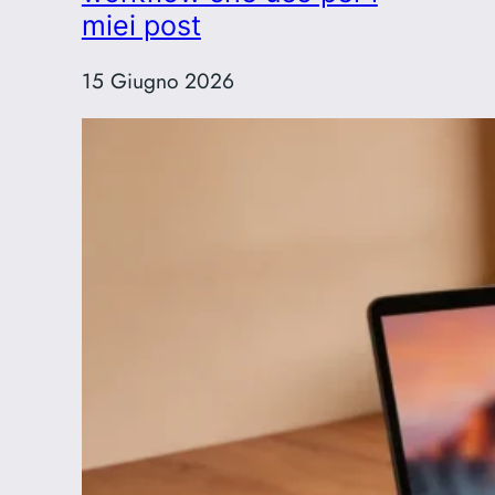
ridefinire
miei post
la
bellezza
15 Giugno 2026