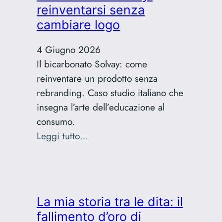
di
reinventarsi senza
Grignani:
cambiare logo
il
capolavoro
4 Giugno 2026
incompreso
Il bicarbonato Solvay: come
reinventare un prodotto senza
rebranding. Caso studio italiano che
insegna l’arte dell’educazione al
consumo.
:
Leggi tutto…
Caso
studio
Solvay:
reinventarsi
La mia storia tra le dita: il
senza
fallimento d’oro di
cambiare