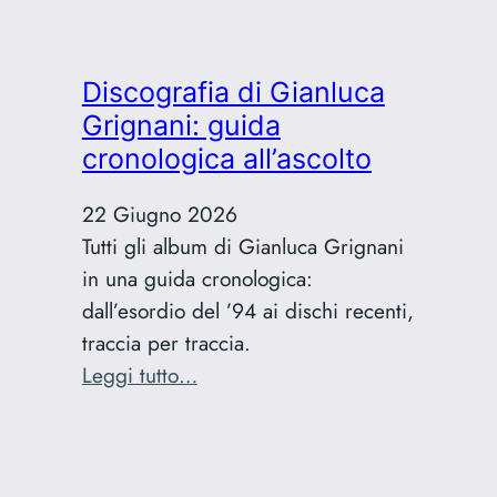
Cref:
la
funzione
Discografia di Gianluca
Creative
Grignani: guida
Reference
cronologica all’ascolto
spiegata
22 Giugno 2026
Tutti gli album di Gianluca Grignani
in una guida cronologica:
dall’esordio del ’94 ai dischi recenti,
traccia per traccia.
:
Leggi tutto…
Discografia
di
Gianluca