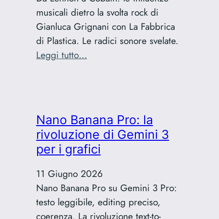
miei
musicali dietro la svolta rock di
post
Gianluca Grignani con La Fabbrica
di Plastica. Le radici sonore svelate.
:
Leggi tutto…
Le
influenze
rock
di
Nano Banana Pro: la
Grignani:
rivoluzione di Gemini 3
la
per i grafici
svolta
del
11 Giugno 2026
1996
Nano Banana Pro su Gemini 3 Pro:
testo leggibile, editing preciso,
coerenza. La rivoluzione text-to-