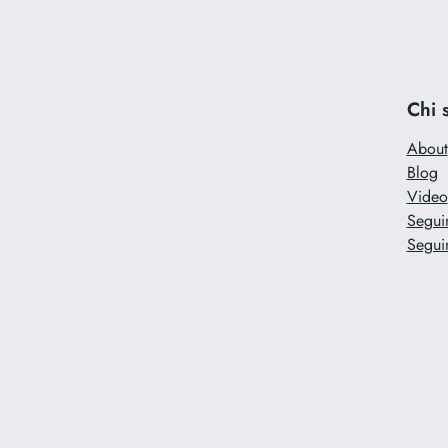
Chi 
About
Blog
Video
Segui
Segui