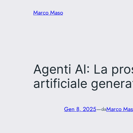
Vai
Marco Maso
al
contenuto
Agenti AI: La pro
artificiale genera
Gen 8, 2025
—
Marco Mas
da