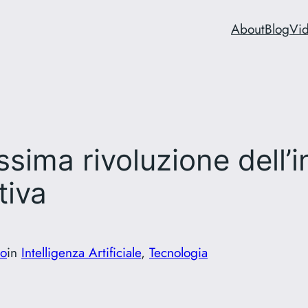
About
Blog
Vi
ssima rivoluzione dell’i
tiva
o
in
Intelligenza Artificiale
, 
Tecnologia