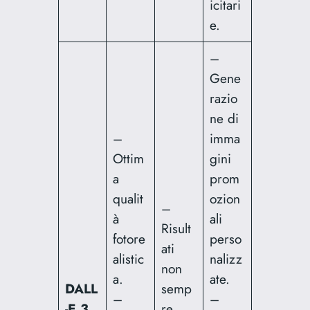
icitari
e.
–
Gene
razio
ne di
–
imma
Ottim
gini
a
prom
qualit
ozion
–
à
ali
Risult
fotore
perso
ati
alistic
nalizz
non
a.
ate.
DALL
semp
–
–
-E 3
re