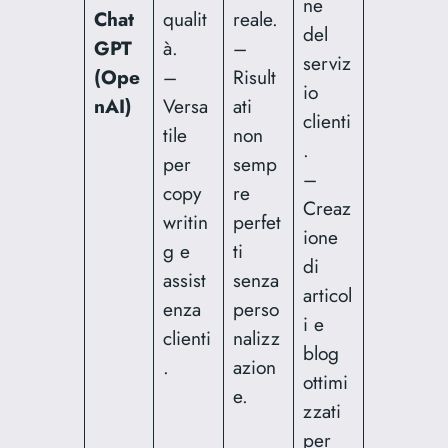
ne
Chat
qualit
reale.
del
GPT
à.
–
serviz
(Ope
–
Risult
io
nAI)
Versa
ati
clienti
tile
non
.
per
semp
–
copy
re
Creaz
writin
perfet
ione
g e
ti
di
assist
senza
articol
enza
perso
i e
clienti
nalizz
blog
.
azion
ottimi
e.
zzati
per