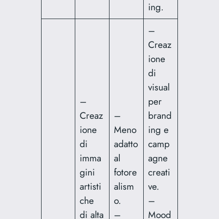
ing.
–
Creaz
ione
di
visual
–
per
Creaz
–
brand
ione
Meno
ing e
di
adatto
camp
imma
al
agne
gini
fotore
creati
artisti
alism
ve.
che
o.
–
di alta
–
Mood