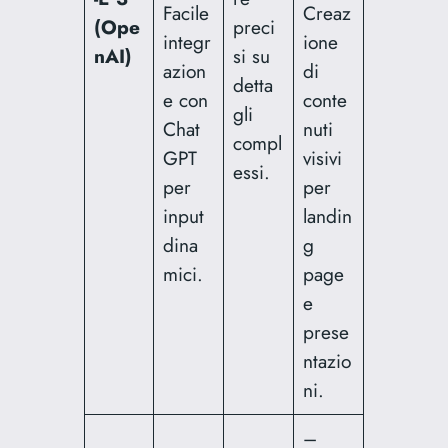
Facile
Creaz
(Ope
preci
integr
ione
nAI)
si su
azion
di
detta
e con
conte
gli
Chat
nuti
compl
GPT
visivi
essi.
per
per
input
landin
dina
g
mici.
page
e
prese
ntazio
ni.
–