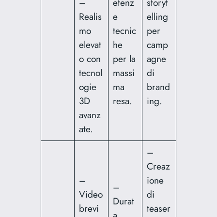
–
etenz
storyt
Realis
e
elling
mo
tecnic
per
elevat
he
camp
o con
per la
agne
tecnol
massi
di
ogie
ma
brand
3D
resa.
ing.
avanz
ate.
–
Creaz
–
ione
–
Video
di
Durat
brevi
teaser
a