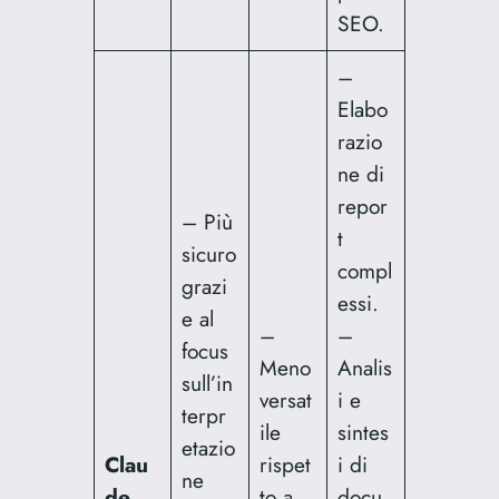
SEO.
–
Elabo
razio
ne di
repor
– Più
t
sicuro
compl
grazi
essi.
e al
–
–
focus
Meno
Analis
sull’in
versat
i e
terpr
ile
sintes
etazio
Clau
rispet
i di
ne
de
to a
docu