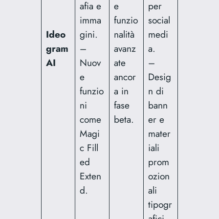
afia e
e
per
imma
funzio
social
Ideo
gini.
nalità
medi
gram
–
avanz
a.
AI
Nuov
ate
–
e
ancor
Desig
funzio
a in
n di
ni
fase
bann
come
beta.
er e
Magi
mater
c Fill
iali
ed
prom
Exten
ozion
d.
ali
tipogr
afici.