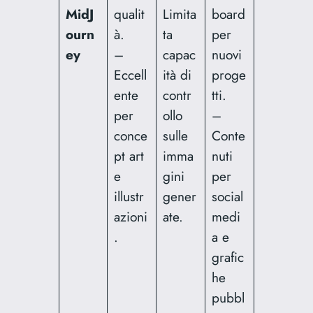
MidJ
qualit
Limita
board
ourn
à.
ta
per
ey
–
capac
nuovi
Eccell
ità di
proge
ente
contr
tti.
per
ollo
–
conce
sulle
Conte
pt art
imma
nuti
e
gini
per
illustr
gener
social
azioni
ate.
medi
.
a e
grafic
he
pubbl