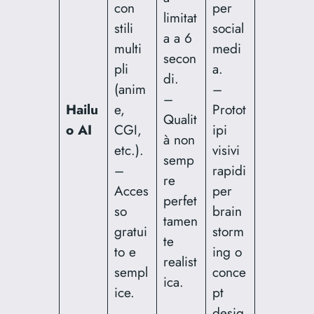
con
per
limitat
stili
social
a a 6
multi
medi
secon
pli
a.
di.
(anim
–
–
Hailu
e,
Protot
Qualit
o AI
CGI,
ipi
à non
etc.).
visivi
semp
–
rapidi
re
Acces
per
perfet
so
brain
tamen
gratui
storm
te
to e
ing o
realist
sempl
conce
ica.
ice.
pt
desig