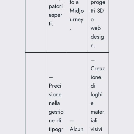
to a
proge
patori
MidJo
tti 3D
esper
urney
o
ti.
.
web
desig
n.
–
Creaz
–
ione
Preci
di
sione
loghi
nella
e
gestio
mater
ne di
–
iali
tipogr
Alcun
visivi