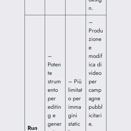
n.
–
Produ
zione
e
–
modif
Poten
ica di
te
video
strum
– Più
per
ento
limitat
camp
per
o per
agne
editin
imma
pubbl
g e
gini
icitari
gener
static
e.
Run