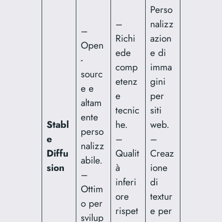
Perso
–
nalizz
–
Richi
azion
Open
ede
e di
-
comp
imma
sourc
etenz
gini
e e
e
per
altam
tecnic
siti
ente
Stabl
he.
web.
perso
e
–
–
nalizz
Diffu
Qualit
Creaz
abile.
sion
à
ione
–
inferi
di
Ottim
ore
textur
o per
rispet
e per
svilup