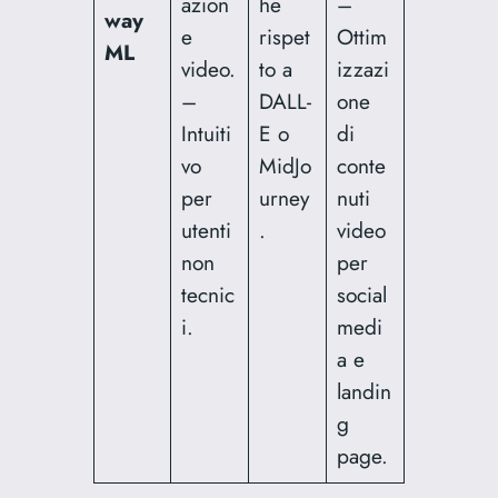
azion
he
–
way
e
rispet
Ottim
ML
video.
to a
izzazi
–
DALL-
one
Intuiti
E o
di
vo
MidJo
conte
per
urney
nuti
utenti
.
video
non
per
tecnic
social
i.
medi
a e
landin
g
page.