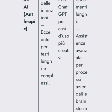
delle
AI
Chat
menti
intenz
(Ant
GPT
lungh
ioni.
hropi
per
i.
–
c)
casi
–
Eccell
d’uso
Assist
ente
più
enza
per
creati
avanz
testi
vi.
ata
lungh
per
i e
proce
compl
ssi
essi.
azien
dali e
brain
storm