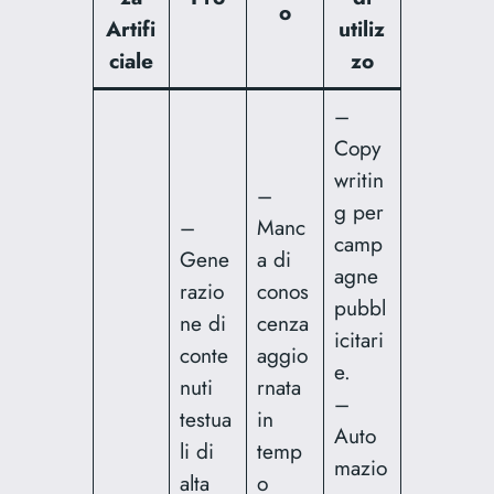
o
Artifi
utiliz
ciale
zo
–
Copy
writin
–
g per
–
Manc
camp
Gene
a di
agne
razio
conos
pubbl
ne di
cenza
icitari
conte
aggio
e.
nuti
rnata
–
testua
in
Auto
li di
temp
mazio
alta
o