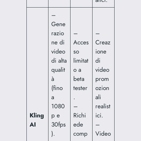
–
Gene
razio
–
–
ne di
Acces
Creaz
video
so
ione
di alta
limitat
di
qualit
o a
video
à
beta
prom
(fino
tester
ozion
a
.
ali
1080
–
realist
Kling
p e
Richi
ici.
AI
30fps
ede
–
).
comp
Video