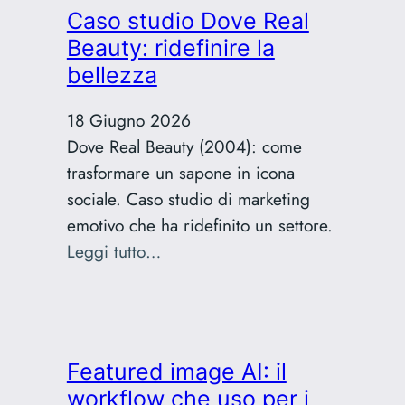
Grignani:
Caso studio Dove Real
guida
Beauty: ridefinire la
cronologica
bellezza
all’ascolto
18 Giugno 2026
Dove Real Beauty (2004): come
trasformare un sapone in icona
sociale. Caso studio di marketing
emotivo che ha ridefinito un settore.
:
Leggi tutto…
Caso
studio
Dove
Real
Featured image AI: il
Beauty:
workflow che uso per i