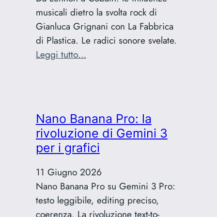
miei
musicali dietro la svolta rock di
post
Gianluca Grignani con La Fabbrica
di Plastica. Le radici sonore svelate.
:
Leggi tutto…
Le
influenze
rock
di
Nano Banana Pro: la
Grignani:
rivoluzione di Gemini 3
la
per i grafici
svolta
del
11 Giugno 2026
1996
Nano Banana Pro su Gemini 3 Pro:
testo leggibile, editing preciso,
coerenza. La rivoluzione text-to-