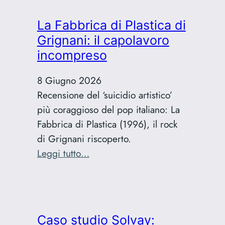
di
silenzio:
La Fabbrica di Plastica di
perché
Grignani: il capolavoro
sono
incompreso
tornato
a
8 Giugno 2026
scrivere
Recensione del ‘suicidio artistico’
più coraggioso del pop italiano: La
Fabbrica di Plastica (1996), il rock
di Grignani riscoperto.
:
Leggi tutto…
La
Fabbrica
di
Plastica
Caso studio Solvay: