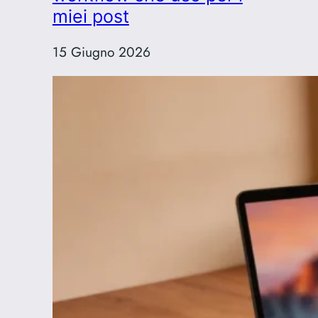
ridefinire
miei post
la
bellezza
15 Giugno 2026