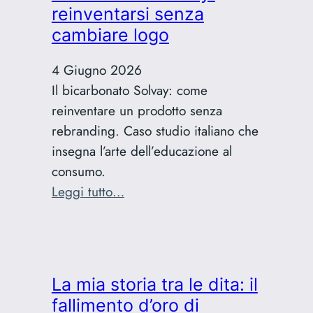
di
reinventarsi senza
Grignani:
cambiare logo
il
capolavoro
4 Giugno 2026
incompreso
Il bicarbonato Solvay: come
reinventare un prodotto senza
rebranding. Caso studio italiano che
insegna l’arte dell’educazione al
consumo.
:
Leggi tutto…
Caso
studio
Solvay:
reinventarsi
La mia storia tra le dita: il
senza
fallimento d’oro di
cambiare