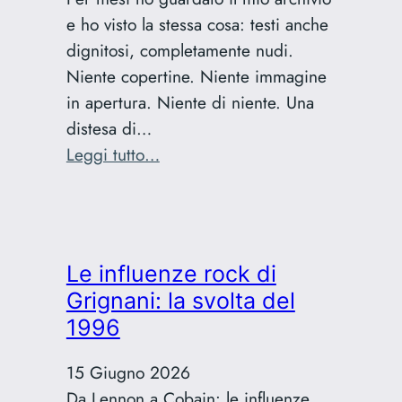
e ho visto la stessa cosa: testi anche
dignitosi, completamente nudi.
Niente copertine. Niente immagine
in apertura. Niente di niente. Una
distesa di…
:
Leggi tutto…
Featured
image
AI:
il
Le influenze rock di
workflow
Grignani: la svolta del
che
1996
uso
per
15 Giugno 2026
i
Da Lennon a Cobain: le influenze