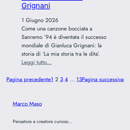
Grignani
logo
1 Giugno 2026
Come una canzone bocciata a
Sanremo ’94 è diventata il successo
mondiale di Gianluca Grignani: la
storia di ‘La mia storia tra le dita’.
:
Leggi tutto…
La
mia
Pagina precedente
1
2
3
4
…
13
Pagina successiva
storia
tra
Marco Maso
le
dita:
il
Pensatore e creatore curioso…
fallimento