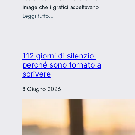
image che i grafici aspettavano.
:
Leggi tutto…
Nano
Banana
Pro:
la
112 giorni di silenzio:
rivoluzione
perché sono tornato a
di
scrivere
Gemini
3
8 Giugno 2026
per
i
grafici