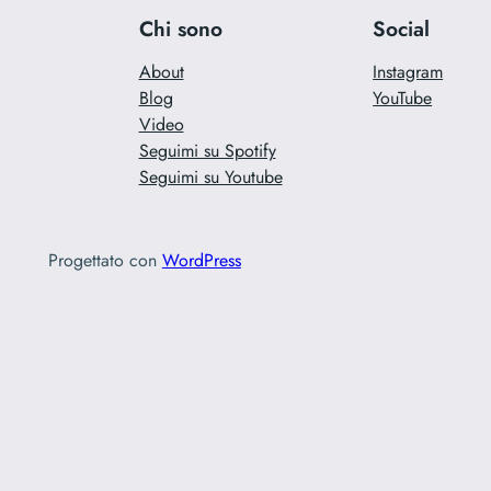
d’oro
Chi sono
Social
di
About
Instagram
Grignani
Blog
YouTube
Video
Seguimi su Spotify
Seguimi su Youtube
Progettato con
WordPress