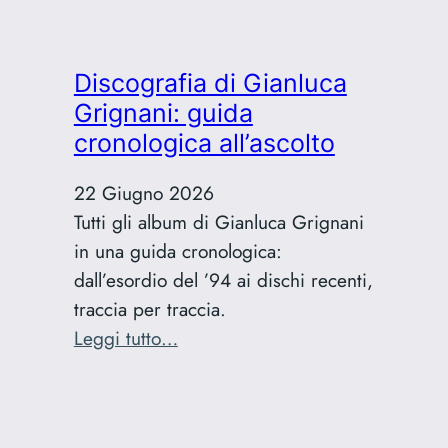
Cref:
la
funzione
Discografia di Gianluca
Creative
Grignani: guida
Reference
cronologica all’ascolto
spiegata
22 Giugno 2026
Tutti gli album di Gianluca Grignani
in una guida cronologica:
dall’esordio del ’94 ai dischi recenti,
traccia per traccia.
:
Leggi tutto…
Discografia
di
Gianluca