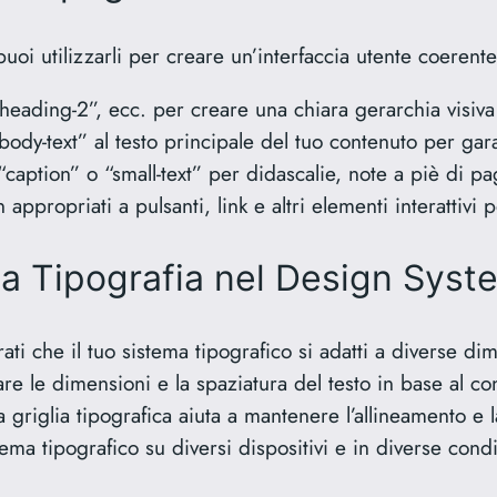
, puoi utilizzarli per creare un’interfaccia utente coerent
heading-2”, ecc. per creare una chiara gerarchia visiva n
body-text” al testo principale del tuo contenuto per gara
“caption” o “small-text” per didascalie, note a piè di pag
appropriati a pulsanti, link e altri elementi interattivi p
 la Tipografia nel Design Syst
ati che il tuo sistema tipografico si adatti a diverse di
e le dimensioni e la spaziatura del testo in base al con
griglia tipografica aiuta a mantenere l’allineamento e l
stema tipografico su diversi dispositivi e in diverse con