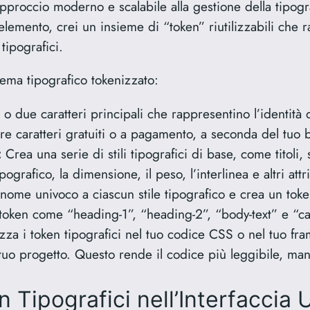
pproccio moderno e scalabile alla gestione della tipogra
ni elemento, crei un insieme di “token” riutilizzabili ch
 tipografici.
ema tipografico tokenizzato:
 due caratteri principali che rappresentino l’identità d
izzare caratteri gratuiti o a pagamento, a seconda del tu
:
Crea una serie di stili tipografici di base, come titoli, 
ipografico, la dimensione, il peso, l’interlinea e altri attri
ome univoco a ciascun stile tipografico e crea un toke
token come “heading-1”, “heading-2”, “body-text” e “ca
izza i token tipografici nel tuo codice CSS o nel tuo fra
 tuo progetto. Questo rende il codice più leggibile, man
 Tipografici nell’Interfaccia 