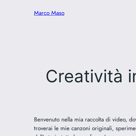
Vai
Marco Maso
al
contenuto
Creatività 
Benvenuto nella mia raccolta di video, dov
troverai le mie canzoni originali, sperimen