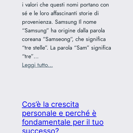
i valori che questi nomi portano con
sé e le loro affascinanti storie di
provenienza. Samsung Il nome
“Samsung” ha origine dalla parola
coreana “Samseong“, che significa
“tre stelle”. La parola “Sam” significa
“tre”…
:
Leggi tutto…
Il
potere
del
nome:
Cos’è la crescita
la
personale e perché è
storia
fondamentale per il tuo
dietro
successo?