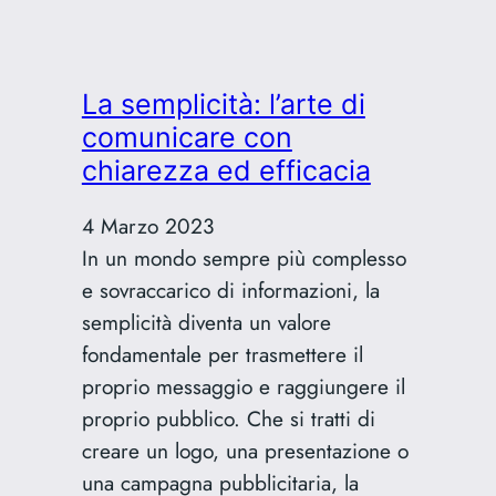
primo
passo
verso
La semplicità: l’arte di
una
comunicare con
vita
chiarezza ed efficacia
consapevole:
Un
4 Marzo 2023
viaggio
In un mondo sempre più complesso
nella
e sovraccarico di informazioni, la
Mindfulness
semplicità diventa un valore
fondamentale per trasmettere il
proprio messaggio e raggiungere il
proprio pubblico. Che si tratti di
creare un logo, una presentazione o
una campagna pubblicitaria, la