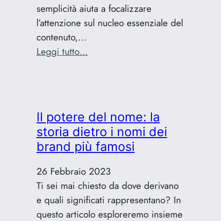
semplicità aiuta a focalizzare
l’attenzione sul nucleo essenziale del
contenuto,…
:
Leggi tutto…
La
semplicità:
l’arte
di
Il potere del nome: la
comunicare
storia dietro i nomi dei
con
brand più famosi
chiarezza
ed
26 Febbraio 2023
efficacia
Ti sei mai chiesto da dove derivano
e quali significati rappresentano? In
questo articolo esploreremo insieme