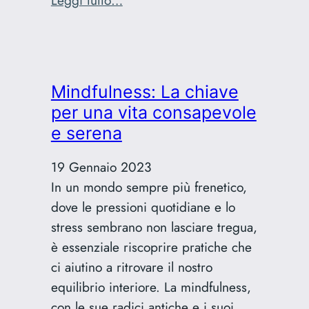
Sanremo
2023:
una
svolta
Mindfulness: La chiave
epocale
per una vita consapevole
per
e serena
la
musica
19 Gennaio 2023
italiana
In un mondo sempre più frenetico,
e
dove le pressioni quotidiane e lo
la
stress sembrano non lasciare tregua,
società
è essenziale riscoprire pratiche che
ci aiutino a ritrovare il nostro
equilibrio interiore. La mindfulness,
con le sue radici antiche e i suoi