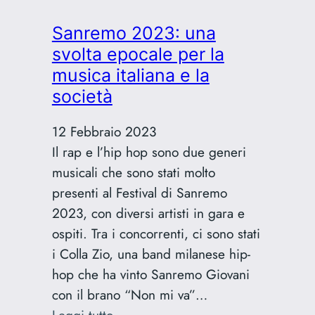
personale
Sanremo 2023: una
e
svolta epocale per la
perché
musica italiana e la
è
società
fondamentale
per
12 Febbraio 2023
il
Il rap e l’hip hop sono due generi
tuo
musicali che sono stati molto
successo?
presenti al Festival di Sanremo
2023, con diversi artisti in gara e
ospiti. Tra i concorrenti, ci sono stati
i Colla Zio, una band milanese hip-
hop che ha vinto Sanremo Giovani
con il brano “Non mi va”…
:
Leggi tutto…