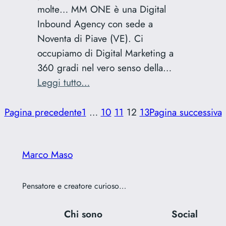
molte… MM ONE è una Digital
Inbound Agency con sede a
Noventa di Piave (VE). Ci
occupiamo di Digital Marketing a
360 gradi nel vero senso della…
:
Leggi tutto…
MM
ONE.
Pagina precedente
1
…
10
11
12
13
Pagina successiva
Look
Beyond
Marco Maso
Pensatore e creatore curioso…
Chi sono
Social