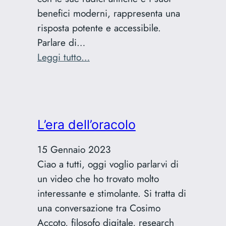
benefici moderni, rappresenta una
risposta potente e accessibile.
Parlare di…
:
Leggi tutto…
Mindfulness:
La
chiave
per
L’era dell’oracolo
una
vita
15 Gennaio 2023
consapevole
Ciao a tutti, oggi voglio parlarvi di
e
un video che ho trovato molto
serena
interessante e stimolante. Si tratta di
una conversazione tra Cosimo
Accoto, filosofo digitale, research