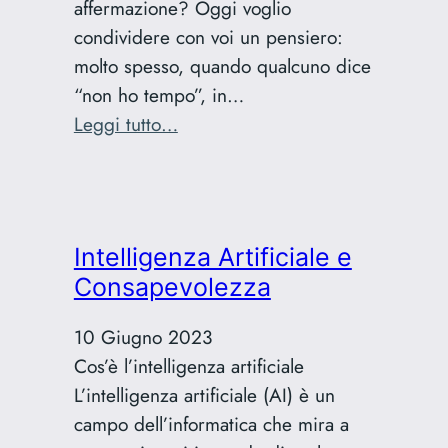
affermazione? Oggi voglio
condividere con voi un pensiero:
molto spesso, quando qualcuno dice
“non ho tempo”, in…
:
Leggi tutto…
Il
vero
significato
di
Intelligenza Artificiale e
“non
Consapevolezza
ho
tempo”:
10 Giugno 2023
Priorità
Cos’è l’intelligenza artificiale
e
L’intelligenza artificiale (AI) è un
motivazione
campo dell’informatica che mira a