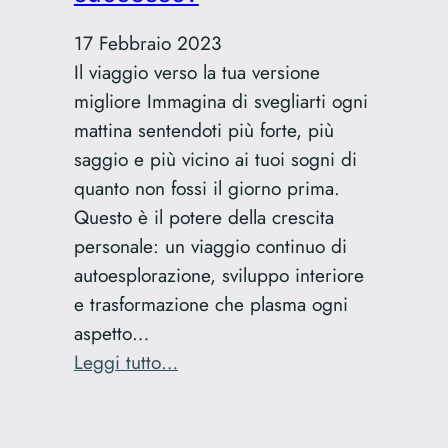
i
nomi
17 Febbraio 2023
dei
Il viaggio verso la tua versione
brand
migliore Immagina di svegliarti ogni
più
mattina sentendoti più forte, più
famosi
saggio e più vicino ai tuoi sogni di
quanto non fossi il giorno prima.
Questo è il potere della crescita
personale: un viaggio continuo di
autoesplorazione, sviluppo interiore
e trasformazione che plasma ogni
aspetto…
:
Leggi tutto…
Cos’è
la
crescita