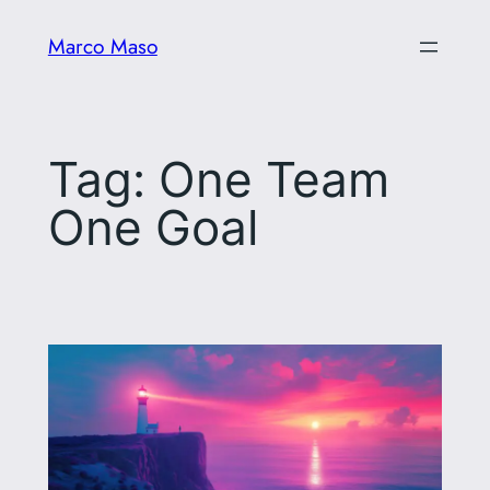
Vai
Marco Maso
al
contenuto
Tag:
One Team
One Goal