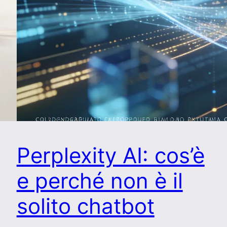
Perplexity AI: cos’è
e perché non è il
solito chatbot