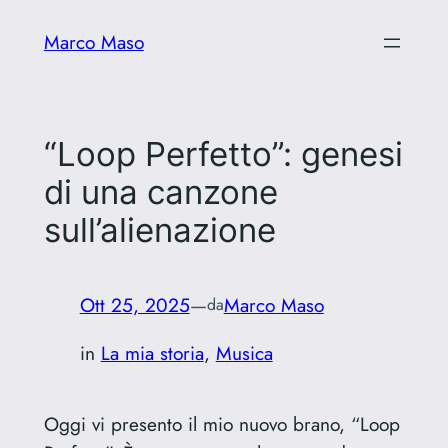
Vai
Marco Maso
al
contenuto
“Loop Perfetto”: genesi
di una canzone
sull’alienazione
Ott 25, 2025
—
Marco Maso
da
in
La mia storia
, 
Musica
Oggi vi presento il mio nuovo brano, “Loop