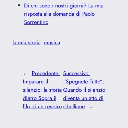
Di chi sono i nostri giorni? La mia
risposta alla domanda di Paolo
Sorrentino
la mia storia
musica
←
Precedente:
Successivo:
Imparare il
“Spegnete Tutto”:
silenzio: la storia
Quando il silenzio
dietro Sopra il
diventa un atto di
filo di un respiro
ribellione
→