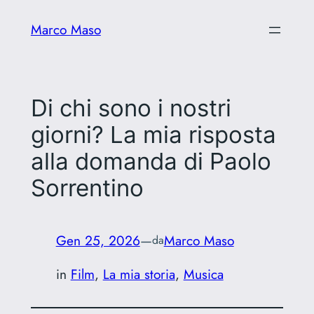
Vai
Marco Maso
al
contenuto
Di chi sono i nostri
giorni? La mia risposta
alla domanda di Paolo
Sorrentino
Gen 25, 2026
—
Marco Maso
da
in
Film
, 
La mia storia
, 
Musica