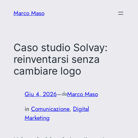
Vai
Marco Maso
al
contenuto
Caso studio Solvay:
reinventarsi senza
cambiare logo
Giu 4, 2026
—
Marco Maso
da
in
Comunicazione
, 
Digital
Marketing