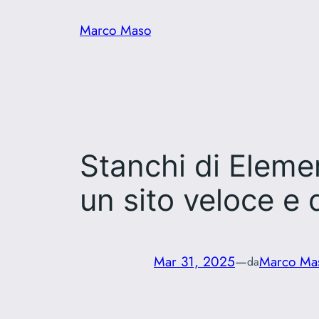
Vai
Marco Maso
al
contenuto
Stanchi di Eleme
un sito veloce e
Mar 31, 2025
—
Marco Ma
da