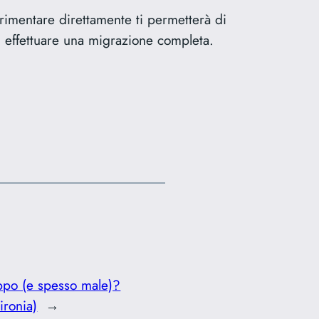
erimentare direttamente ti permetterà di
 di effettuare una migrazione completa.
oppo (e spesso male)?
ironia)
→