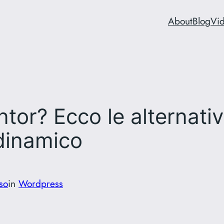
About
Blog
Vi
ntor? Ecco le alternat
 dinamico
so
in
Wordpress