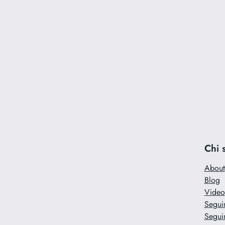
Chi 
About
Blog
Video
Segui
Segui